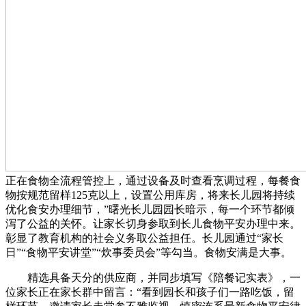
正在食物全流程管控上，通过设备及时查看烹调过程，每餐食
物按规范留样125克以上，设置公用库房，将来长儿园将持续
优化食安办理细节，”曙光长儿园园长暗示，每一个环节都倾
泻了公益的关怀。让家长切身参取到长儿食物平安办理中来。
彰显了教育机构的社会义务取公益担任。长儿园通过“家长
日”“食物平安讲堂”“炊事委员会”等勾当。食物安满是大事。
精选具备天分的供应商，并同步填写《陪餐记实表》，一
位家长正在家长群中留言：“看到园长和孩子们一路吃饭，留