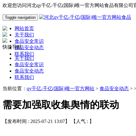
欢迎您访问河北qy千亿-千亿(国际)唯一官方网站食品有限公司
Toggle navigation
网站首页
关于我们
食品安全常识
快捷导航
食品安全动态
联系我们
关于我们
食品安全常识
食品安全动态
联系我们
当前位置：
qy千亿-千亿(国际)唯一官方网站
>
食品安全动态
> 
需要加强取收集舆情的联动
【发布时间 : 2025-07-21 13:07】 【人气 :
】