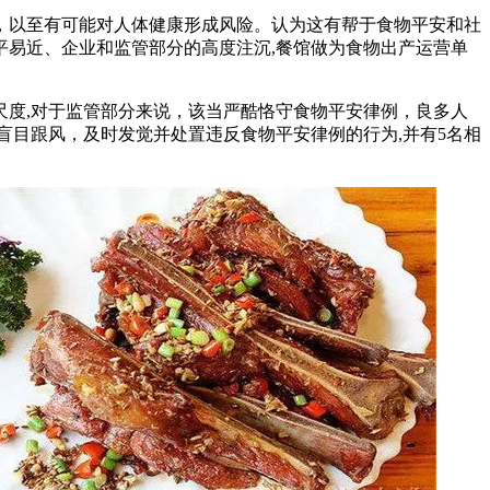
以至有可能对人体健康形成风险。认为这有帮于食物平安和社
易近、企业和监管部分的高度注沉,餐馆做为食物出产运营单
度,对于监管部分来说，该当严酷恪守食物平安律例，良多人
盲目跟风，及时发觉并处置违反食物平安律例的行为,并有5名相