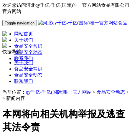
欢迎您访问河北qy千亿-千亿(国际)唯一官方网站食品有限公司
官方网站
Toggle navigation
网站首页
关于我们
食品安全常识
快捷导航
食品安全动态
联系我们
关于我们
食品安全常识
食品安全动态
联系我们
当前位置：
qy千亿-千亿(国际)唯一官方网站
>
食品安全动态
>
> 新闻内容
本网将向相关机构举报及逃查
其法令责