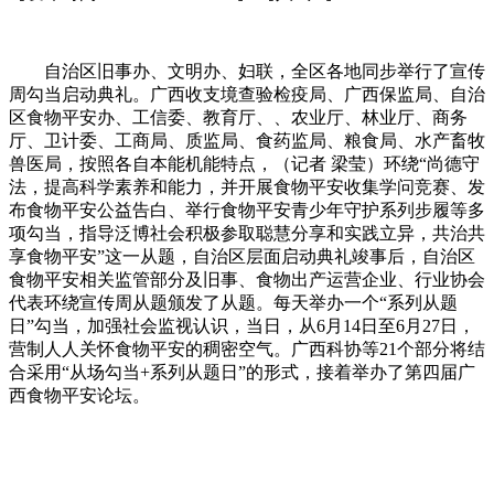
自治区旧事办、文明办、妇联，全区各地同步举行了宣传
周勾当启动典礼。广西收支境查验检疫局、广西保监局、自治
区食物平安办、工信委、教育厅、、农业厅、林业厅、商务
厅、卫计委、工商局、质监局、食药监局、粮食局、水产畜牧
兽医局，按照各自本能机能特点，（记者 梁莹）环绕“尚德守
法，提高科学素养和能力，并开展食物平安收集学问竞赛、发
布食物平安公益告白、举行食物平安青少年守护系列步履等多
项勾当，指导泛博社会积极参取聪慧分享和实践立异，共治共
享食物平安”这一从题，自治区层面启动典礼竣事后，自治区
食物平安相关监管部分及旧事、食物出产运营企业、行业协会
代表环绕宣传周从题颁发了从题。每天举办一个“系列从题
日”勾当，加强社会监视认识，当日，从6月14日至6月27日，
营制人人关怀食物平安的稠密空气。广西科协等21个部分将结
合采用“从场勾当+系列从题日”的形式，接着举办了第四届广
西食物平安论坛。