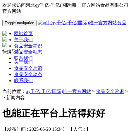
欢迎您访问河北qy千亿-千亿(国际)唯一官方网站食品有限公司
官方网站
Toggle navigation
网站首页
关于我们
食品安全常识
快捷导航
食品安全动态
联系我们
关于我们
食品安全常识
食品安全动态
联系我们
当前位置：
qy千亿-千亿(国际)唯一官方网站
>
食品安全常识
>
> 新闻内容
也能正在平台上活得好好
【发布时间 : 2025-06-20 15:34】 【人气 :
】