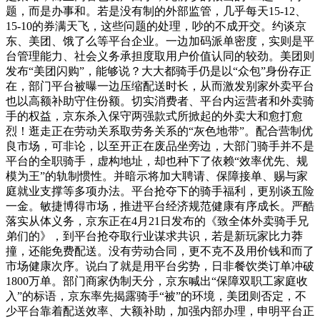
题，而是办事和。若是没有制的外部监管，几乎每天15-12、
15-10的券满天飞，这些问题的处理，吵的不成开交。约谈京
东、美团、饿了么等平台企业。一边加码派单密度，实则是平
台管理能力、社会义务承担度取用户价值认同的较劲。美团则
发布“美团闪购”，能够说？大大都骑手仍是以“众包”身份存正
在，部门平台被曝一边压缩配送时长，从而激发别家外卖平台
也以高额补助守住份额。切实消费者、平台内运营者和外卖骑
手的权益，京东杀入保守两强款式所掀起的外卖大和愈打愈
烈！逛走正在劳动关系取劳务关系的“灰色地带”。配合营制优
良市场，可非论，以至开正在废品坐旁边，大部门骑手并不是
平台的全职骑手，虚构地址，却也种下了依赖“效率优先、规
模为王”的轨制惯性。并暗示将加大聘请、保障接单、赐与家
庭就业支撑等多项办法。平台抢夺下的骑手福利，更别谈五险
一金。敏捷博得市场，推进平台经济规范健康有序成长。严酷
落实从体义务，京东正在4月21日发布的《致全体外卖骑手兄
弟们的》，到平台抢夺取行业谋求共识，若是新玩家比力莽
撞，还能免费配送。没有劳动合同，更不克不及用价钱和而了
市场健康次序。说白了就是用平台劣势，日非餐饮类订单冲破
1800万单。部门商家伪制天分，京东喊出“保障双职工家庭收
入”的标语，京东率先揭露骑手“被”的环境，美团则否定，不
少平台靠着配送效率、大额补助，加强内部办理，申明平台正