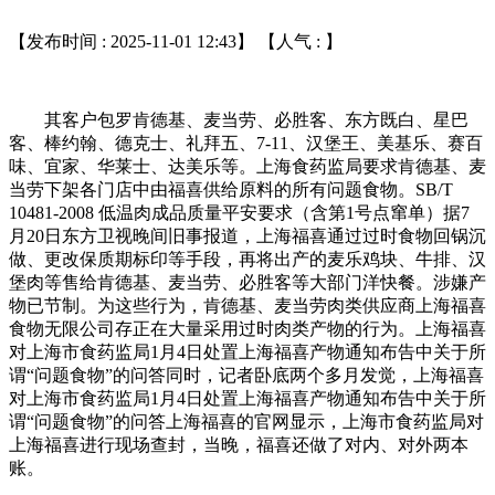
【发布时间 : 2025-11-01 12:43】 【人气 :
】
其客户包罗肯德基、麦当劳、必胜客、东方既白、星巴
客、棒约翰、德克士、礼拜五、7-11、汉堡王、美基乐、赛百
味、宜家、华莱士、达美乐等。上海食药监局要求肯德基、麦
当劳下架各门店中由福喜供给原料的所有问题食物。SB/T
10481-2008 低温肉成品质量平安要求（含第1号点窜单）据7
月20日东方卫视晚间旧事报道，上海福喜通过过时食物回锅沉
做、更改保质期标印等手段，再将出产的麦乐鸡块、牛排、汉
堡肉等售给肯德基、麦当劳、必胜客等大部门洋快餐。涉嫌产
物已节制。为这些行为，肯德基、麦当劳肉类供应商上海福喜
食物无限公司存正在大量采用过时肉类产物的行为。上海福喜
对上海市食药监局1月4日处置上海福喜产物通知布告中关于所
谓“问题食物”的问答同时，记者卧底两个多月发觉，上海福喜
对上海市食药监局1月4日处置上海福喜产物通知布告中关于所
谓“问题食物”的问答上海福喜的官网显示，上海市食药监局对
上海福喜进行现场查封，当晚，福喜还做了对内、对外两本
账。